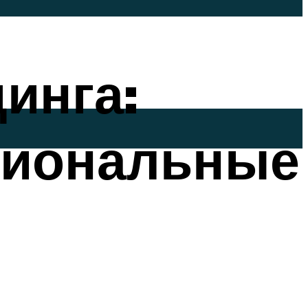
инга:
циональные