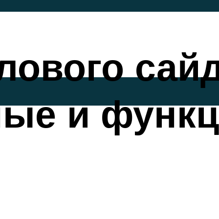
ового сайд
ные и функ