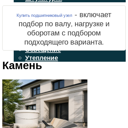
ВЕНТИЛИРУЕМЫЕ ФАСАДЫ
- включает
Купить подшипниковый узел
подбор по валу, нагрузке и
ФАСАДНЫЙ САЙДИНГ
оборотам с подбором
ОСВЕЩЕНИЕ И УТЕПЛЕНИЕ
подходящего варианта.
Освещение
Утепление
Камень
ДЕКОР
МЕНЮ