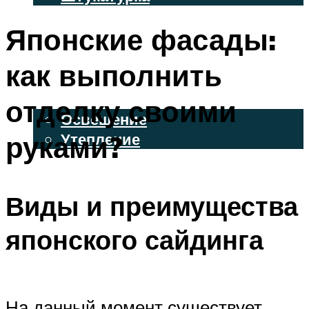
ВЕНТИЛИРУЕМЫЕ ФАСАДЫ
Японские фасады:
ФАСАДНЫЙ САЙДИНГ
как выполнить
ОСВЕЩЕНИЕ И УТЕПЛЕНИЕ
отделку своими
Освещение
руками?
Утепление
ДЕКОР
Виды и преимущества
МЕНЮ
японского сайдинга
На данный момент существует