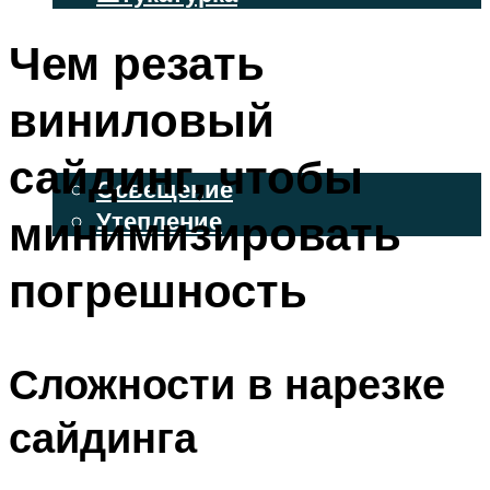
ВЕНТИЛИРУЕМЫЕ ФАСАДЫ
Чем резать
ФАСАДНЫЙ САЙДИНГ
виниловый
ОСВЕЩЕНИЕ И УТЕПЛЕНИЕ
сайдинг, чтобы
Освещение
минимизировать
Утепление
ДЕКОР
погрешность
МЕНЮ
Сложности в нарезке
сайдинга