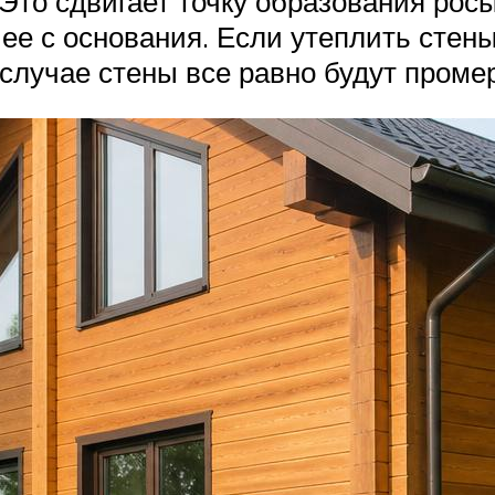
Это сдвигает точку образования рос
ее с основания. Если утеплить стен
случае стены все равно будут промер