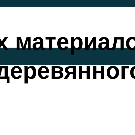
х материал
деревянног