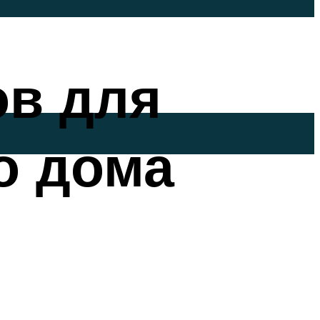
ов для
о дома