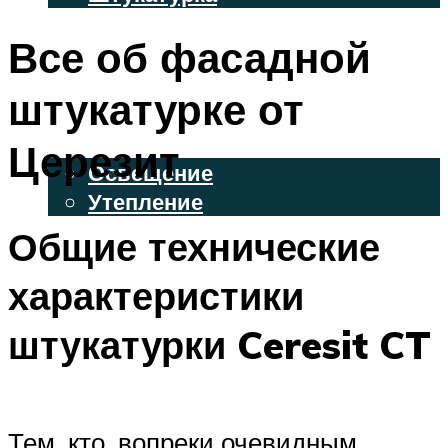
ВЕНТИЛИРУЕМЫЕ ФАСАДЫ
Все об фасадной
ФАСАДНЫЙ САЙДИНГ
штукатурке от
ОСВЕЩЕНИЕ И УТЕПЛЕНИЕ
Церезит
Освещение
Утепление
Общие технические
ДЕКОР
характеристики
МЕНЮ
штукатурки Ceresit CT
Тем, кто, вопреки очевидным