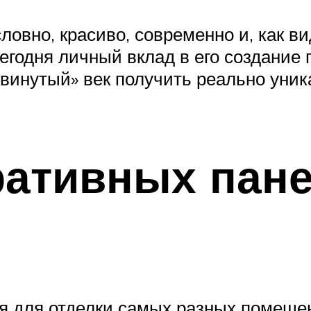
словно, красиво, современно и, как ви
егодня личный вклад в его создание 
винутый» век получить реально уник
ативных пане
я для отделки самых разных помещени