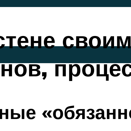
стене своим
нов, проце
ные «обязанн