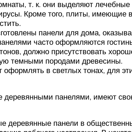
омнаты, т. к. они выделяют лечебны
русы. Кроме того, плиты, имеющие в
стить.
зготовлены панели для дома, оказыв
 панелями часто оформляются гостин
нов, должно присутствовать хороше
мую темными породами древесины.
 оформлять в светлых тонах, для эт
е деревянными панелями, имеют св
е деревянные панели в общественны