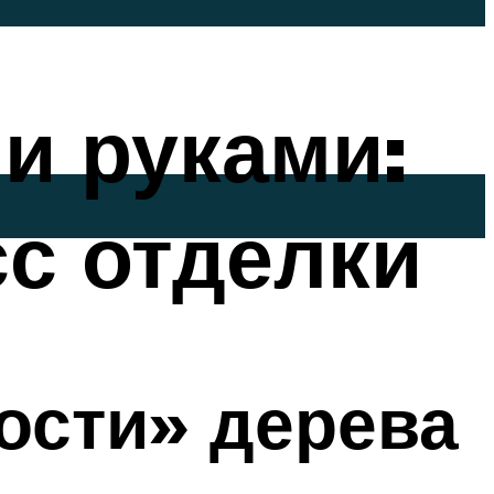
и руками:
сс отделки
ости» дерева