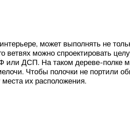
интерьере, может выполнять не тольк
его ветвях можно спроектировать це
 или ДСП. На таком дереве-полке мо
мелочи. Чтобы полочки не портили об
т места их расположения.