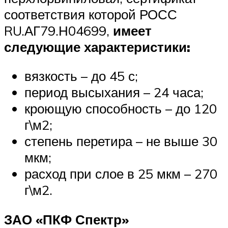
соответствия которой РОСС
RU.АГ79.Н04699,
имеет
следующие характеристики:
вязкость – до 45 с;
период высыхания – 24 часа;
кроющую способность – до 120
г\м2;
степень перетира – не выше 30
мкм;
расход при слое в 25 мкм – 270
г\м2.
ЗАО «ПКФ Спектр»