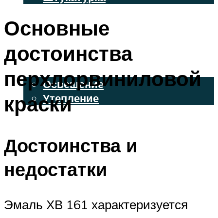
ВЕНТИЛИРУЕМЫЕ ФАСАДЫ
Основные
ФАСАДНЫЙ САЙДИНГ
достоинства
ОСВЕЩЕНИЕ И УТЕПЛЕНИЕ
перхлорвиниловой
Освещение
краски
Утепление
ДЕКОР
Достоинства и
МЕНЮ
недостатки
Эмаль ХВ 161 характеризуется