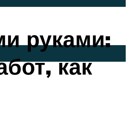
ми руками:
бот, как