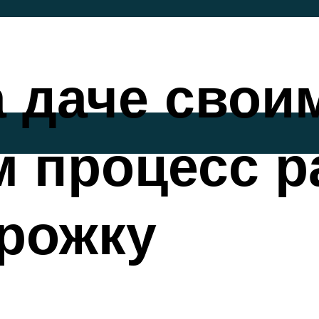
 даче свои
 процесс ра
рожку