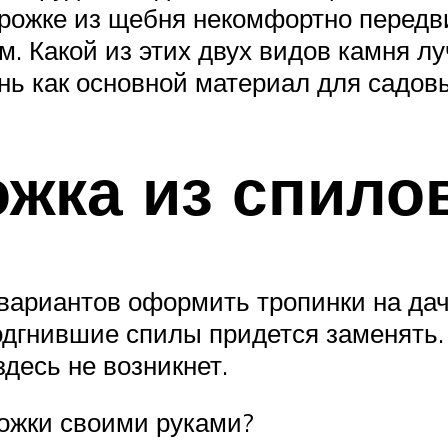
орожке из щебня некомфортно передви
м. Какой из этих двух видов камня л
ь как основной материал для садов
жка из спило
вариантов оформить тропинки на даче
одгнившие спилы придется заменять.
здесь не возникнет.
рожки своими руками?