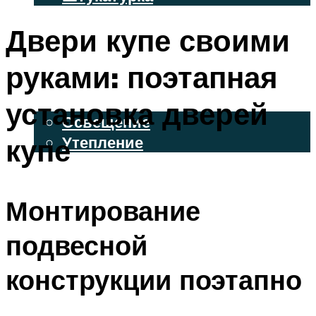
ВЕНТИЛИРУЕМЫЕ ФАСАДЫ
Двери купе своими
ФАСАДНЫЙ САЙДИНГ
руками: поэтапная
ОСВЕЩЕНИЕ И УТЕПЛЕНИЕ
установка дверей
Освещение
купе
Утепление
ДЕКОР
Монтирование
МЕНЮ
подвесной
конструкции поэтапно