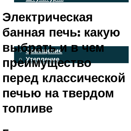
ВЕНТИЛИРУЕМЫЕ ФАСАДЫ
Электрическая
ФАСАДНЫЙ САЙДИНГ
банная печь: какую
ОСВЕЩЕНИЕ И УТЕПЛЕНИЕ
выбрать и в чем
Освещение
преимущество
Утепление
ДЕКОР
перед классической
печью на твердом
МЕНЮ
топливе