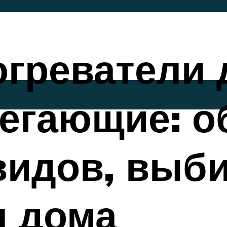
греватели 
егающие: о
видов, выб
я дома