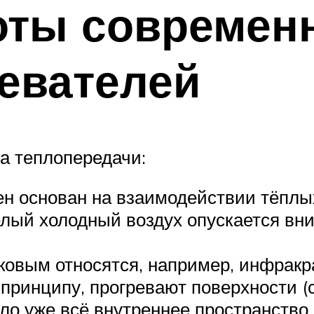
оты современ
евателей
а теплопередачи:
н основан на взаимодействии тёплы
лый холодный воздух опускается вниз
ковым относятся, например, инфракра
ринципу, прогревают поверхности (ст
пло уже всё внутреннее пространство.