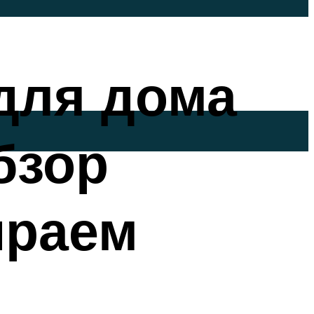
для дома
бзор
ираем