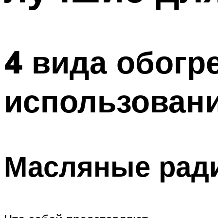
4 вида обогр
использован
Масляные рад