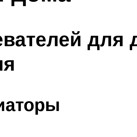
евателей для
ия
иаторы