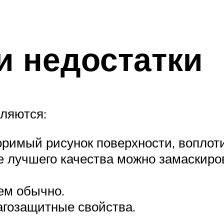
и недостатки
ляются:
оримый рисунок поверхности, воплот
е лучшего качества можно замаскиро
ем обычно.
агозащитные свойства.