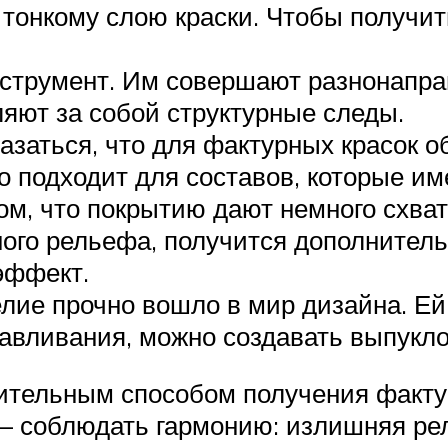
 тонкому слою краски. Чтобы получи
нструмент. Им совершают разнонапр
ляют за собой структурные следы.
азаться, что для фактурных красок 
о подходит для составов, которые и
том, что покрытию дают немного схва
ого рельефа, получится дополнитель
эффект.
елие прочно вошло в мир дизайна. Е
давливания, можно создавать выпукло
ительным способом получения фактур
 – соблюдать гармонию: излишняя ре