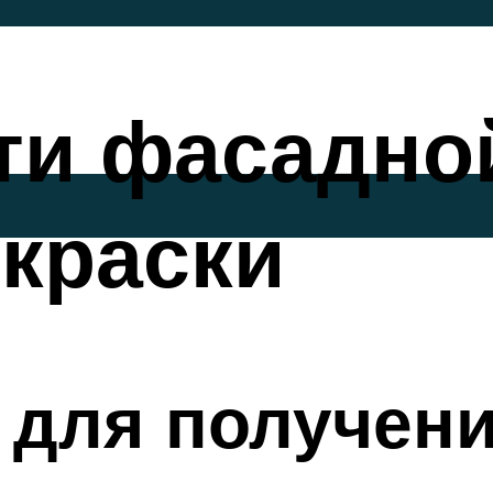
ти фасадно
краски
 для получен