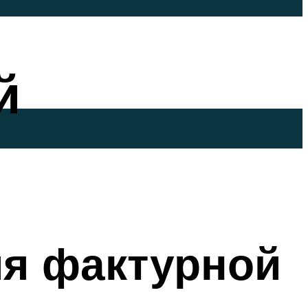
й
ия фактурной