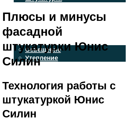
ВЕНТИЛИРУЕМЫЕ ФАСАДЫ
Плюсы и минусы
ФАСАДНЫЙ САЙДИНГ
фасадной
ОСВЕЩЕНИЕ И УТЕПЛЕНИЕ
штукатурки Юнис
Освещение
Силин
Утепление
ДЕКОР
Технология работы с
МЕНЮ
штукатуркой Юнис
Силин