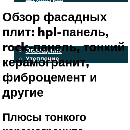
ВЕНТИЛИРУЕМЫЕ ФАСАДЫ
Обзор фасадных
ФАСАДНЫЙ САЙДИНГ
плит: hpl-панель,
ОСВЕЩЕНИЕ И УТЕПЛЕНИЕ
rock-панель, тонкий
Освещение
керамогранит,
Утепление
ДЕКОР
фиброцемент и
другие
МЕНЮ
Плюсы тонкого