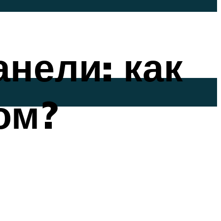
нели: как
ом?