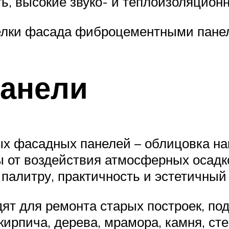
ь, высокие звуко- и теплоизоляцион
делки фасада фиброцементными панел
панели
ых фасадных панелей – облицовка н
 от воздействия атмосферных осадко
палитру, практичность и эстетичный
т для ремонта старых построек, подш
пича, дерева, мрамора, камня, стек