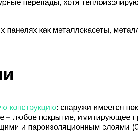
урные перепады, хотя теплоизолирую
их панелях как металлокасеты, мета
ли
ую конструкцию
: снаружи имеется по
не – любое покрытие, имитирующее п
щими и пароизоляционным слоями (0