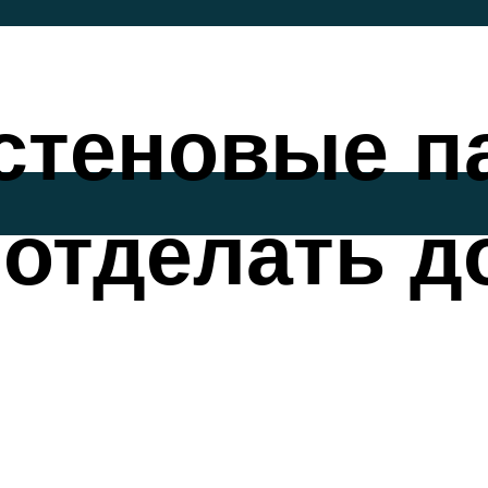
теновые па
отделать д