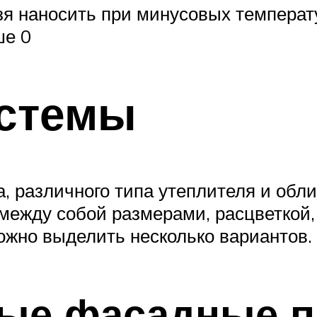
зя наносить при минусовых температу
ше 0
стемы
, различного типа утеплителя и обл
между собой размерами, расцветкой
ожно выделить несколько вариантов.
ые фасадные п