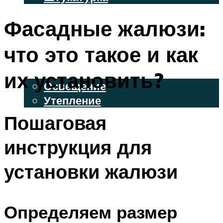
ВЕНТИЛИРУЕМЫЕ ФАСАДЫ
Фасадные жалюзи:
ФАСАДНЫЙ САЙДИНГ
что это такое и как
ОСВЕЩЕНИЕ И УТЕПЛЕНИЕ
их установить?
Освещение
Утепление
Пошаговая
ДЕКОР
инструкция для
МЕНЮ
установки жалюзи
Определяем размер