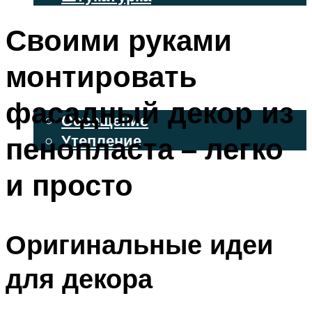
ВЕНТИЛИРУЕМЫЕ ФАСАДЫ
Своими руками
ФАСАДНЫЙ САЙДИНГ
монтировать
ОСВЕЩЕНИЕ И УТЕПЛЕНИЕ
фасадный декор из
Освещение
пенопласта – легко
Утепление
ДЕКОР
и просто
МЕНЮ
Оригинальные идеи
для декора