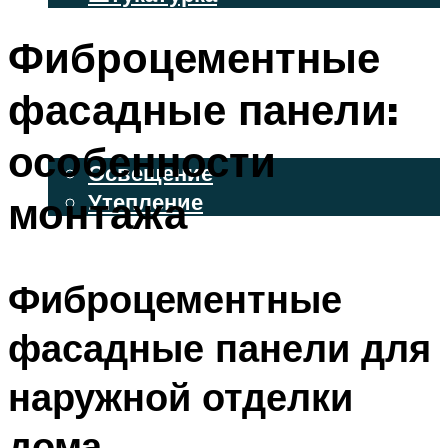
ВЕНТИЛИРУЕМЫЕ ФАСАДЫ
Фиброцементные
ФАСАДНЫЙ САЙДИНГ
фасадные панели:
ОСВЕЩЕНИЕ И УТЕПЛЕНИЕ
особенности
Освещение
монтажа
Утепление
ДЕКОР
Фиброцементные
МЕНЮ
фасадные панели для
наружной отделки
дома