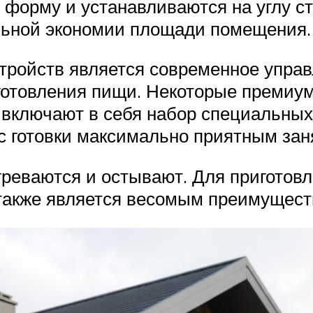
 форму и устанавливаются на углу с
льной экономии площади помещения.
ройств является современное управл
иготовления пищи. Некоторые преми
 включают в себя набор специальны
с готовки максимально приятным зан
реваются и остывают. Для приготовл
 также является весомым преимущест