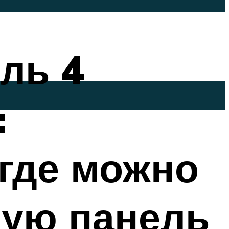
ль 4
:
где можно
ную панель