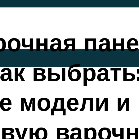
рочная пане
ак выбрать
е модели и 
овую вароч