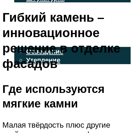
ВЕНТИЛИРУЕМЫЕ ФАСАДЫ
Гибкий камень –
ФАСАДНЫЙ САЙДИНГ
инновационное
ОСВЕЩЕНИЕ И УТЕПЛЕНИЕ
решение в отделке
Освещение
фасадов
Утепление
ДЕКОР
Где используются
МЕНЮ
мягкие камни
Малая твёрдость плюс другие