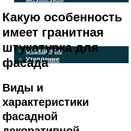
ВЕНТИЛИРУЕМЫЕ ФАСАДЫ
Какую особенность
ФАСАДНЫЙ САЙДИНГ
имеет гранитная
ОСВЕЩЕНИЕ И УТЕПЛЕНИЕ
штукатурка для
Освещение
фасада
Утепление
ДЕКОР
Виды и
МЕНЮ
характеристики
фасадной
декоративной