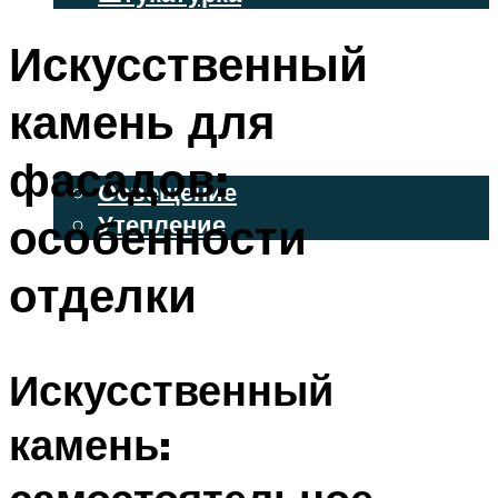
ВЕНТИЛИРУЕМЫЕ ФАСАДЫ
Искусственный
ФАСАДНЫЙ САЙДИНГ
камень для
ОСВЕЩЕНИЕ И УТЕПЛЕНИЕ
фасадов:
Освещение
особенности
Утепление
ДЕКОР
отделки
МЕНЮ
Искусственный
камень: