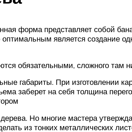
янная форма представляет собой бан
но оптимальным является создание о
ются обязательными, сложного там н
ные габариты. При изготовлении ка
ъема заберет на себя толщина перего
тором
дерева. Но многие мастера утвержда
делать из тонких металлических лист