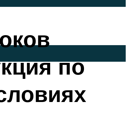
оков
укция по
словиях