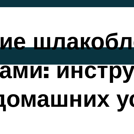
ние шлакобл
ами: инстр
 домашних у