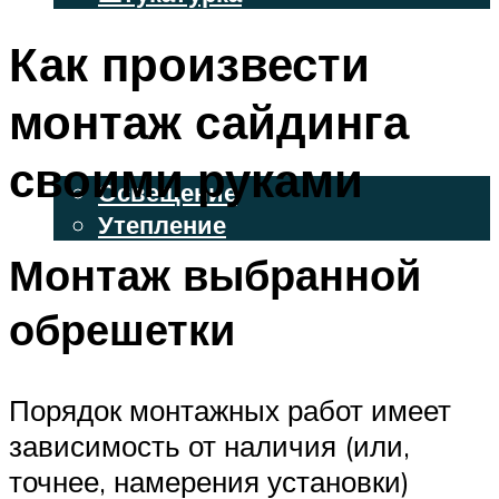
ВЕНТИЛИРУЕМЫЕ ФАСАДЫ
Как произвести
ФАСАДНЫЙ САЙДИНГ
монтаж сайдинга
ОСВЕЩЕНИЕ И УТЕПЛЕНИЕ
своими руками
Освещение
Утепление
Монтаж выбранной
ДЕКОР
обрешетки
МЕНЮ
Порядок монтажных работ имеет
зависимость от наличия (или,
точнее, намерения установки)