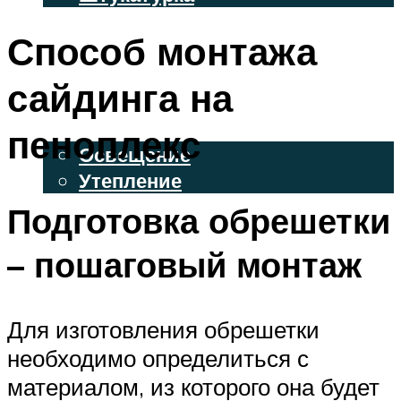
ВЕНТИЛИРУЕМЫЕ ФАСАДЫ
Способ монтажа
ФАСАДНЫЙ САЙДИНГ
сайдинга на
ОСВЕЩЕНИЕ И УТЕПЛЕНИЕ
пеноплекс
Освещение
Утепление
Подготовка обрешетки
ДЕКОР
– пошаговый монтаж
МЕНЮ
Для изготовления обрешетки
необходимо определиться с
материалом, из которого она будет