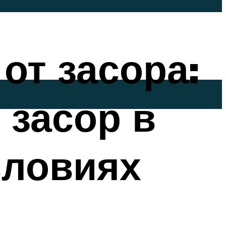
от засора:
 засор в
словиях