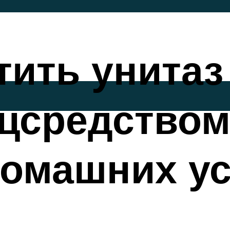
тить унитаз 
цсредством
домашних у