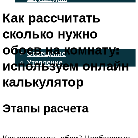
ВЕНТИЛИРУЕМЫЕ ФАСАДЫ
Как рассчитать
ФАСАДНЫЙ САЙДИНГ
сколько нужно
ОСВЕЩЕНИЕ И УТЕПЛЕНИЕ
обоев на комнату:
Освещение
используем онлайн
Утепление
ДЕКОР
калькулятор
МЕНЮ
Этапы расчета