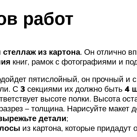
ов работ
м
стеллаж из картона
. Он отлично в
ния
книг, рамок с фотографиями и по
одойдет пятислойный, он прочный и с
али. С
3
секциями их должно быть
4 
тветствует высоте полки. Высота ост
 разрез – толщина. Нарисуйте макет 
вырежьте детали
;
олосы
из картона, которые придадут 