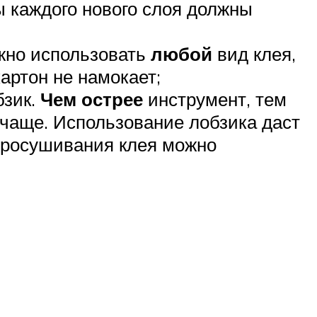
ны каждого нового слоя должны
жно использовать
любой
вид клея,
картон не намокает;
бзик.
Чем острее
инструмент, тем
 чаще. Использование лобзика даст
 просушивания клея можно