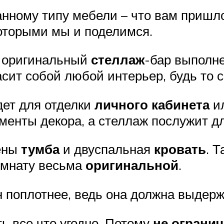
анному типу мебели – что вам пришло 
оторыми мы и поделимся.
— оригинальный
стеллаж
-бар выполн
асит собой любой интерьер, будь то с
ет для отделки
личного кабинета
ил
енты декора, а стеллаж послужит дл
нены
тумба
и двуспальная
кровать
. 
комнату весьма
оригинальной
.
 поплотнее, ведь она должна выдерж
ть все что угодно. Потому
не ограни