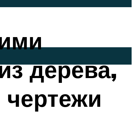
оими
из дерева,
+ чертежи