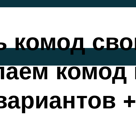
ь комод св
лаем комод 
вариантов 