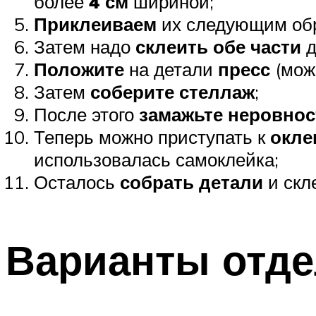
более
4 см
шириной;
Приклеиваем
их следующим обр
Затем надо
склеить обе части
д
Положите
на детали
пресс
(можн
Затем
соберите стеллаж
;
После этого
замажьте
неровнос
Теперь можно приступать к
окле
использовалась самоклейка;
Осталось
собрать детали
и скл
Варианты отде