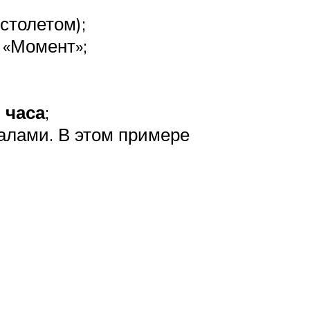
столетом);
 «Момент»;
 часа
;
алами. В этом примере