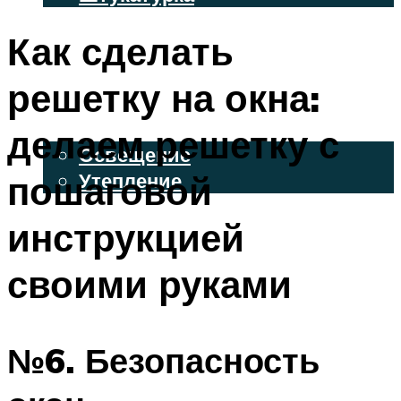
ВЕНТИЛИРУЕМЫЕ ФАСАДЫ
Как сделать
ФАСАДНЫЙ САЙДИНГ
решетку на окна:
ОСВЕЩЕНИЕ И УТЕПЛЕНИЕ
делаем решетку с
Освещение
пошаговой
Утепление
ДЕКОР
инструкцией
своими руками
МЕНЮ
№6. Безопасность