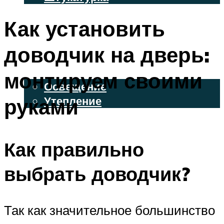
ВЕНТИЛИРУЕМЫЕ ФАСАДЫ
Как установить
ФАСАДНЫЙ САЙДИНГ
доводчик на дверь:
ОСВЕЩЕНИЕ И УТЕПЛЕНИЕ
монтируем своими
Освещение
руками
Утепление
ДЕКОР
Как правильно
МЕНЮ
выбрать доводчик?
Так как значительное большинство