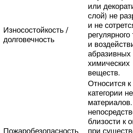
или декора
слой) не ра
и не сотретс
Износостойкость /
регулярного
долговечность
и воздейств
абразивных
химических
веществ.
Относится к
категории н
материалов.
непосредств
близости к о
Пожаробезопасность
при сущест