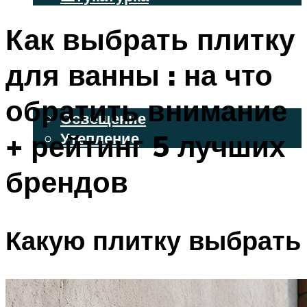
ВЕНТИЛИРУЕМЫЕ ФАСАДЫ
Как выбрать плитку
ФАСАДНЫЙ САЙДИНГ
для ванны : на что
ОСВЕЩЕНИЕ И УТЕПЛЕНИЕ
обратить внимание
Освещение
+ рейтинг 5 лучших
Утепление
ДЕКОР
брендов
МЕНЮ
Какую плитку выбрать