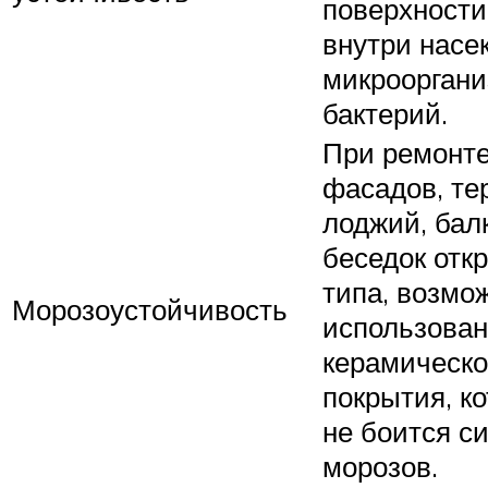
поверхности
внутри насе
микрооргани
бактерий.
При ремонт
фасадов, те
лоджий, бал
беседок отк
типа, возмо
Морозоустойчивость
использова
керамическо
покрытия, к
не боится с
морозов.