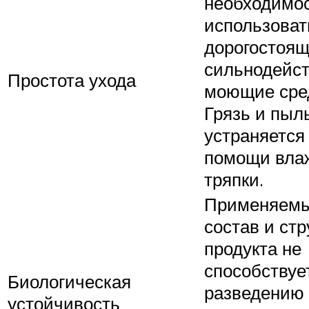
необходимо
использоват
дорогостоящ
сильнодейс
Простота ухода
моющие сре
Грязь и пыл
устраняется
помощи вла
тряпки.
Применяем
состав и стр
продукта не
способствуе
Биологическая
разведению
устойчивость