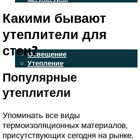
ВЕНТИЛИРУЕМЫЕ ФАСАДЫ
Какими бывают
ФАСАДНЫЙ САЙДИНГ
утеплители для
ОСВЕЩЕНИЕ И УТЕПЛЕНИЕ
стен?
Освещение
Утепление
Популярные
ДЕКОР
утеплители
МЕНЮ
Упоминать все виды
термоизоляционных материалов,
присутствующих сегодня на рынке,