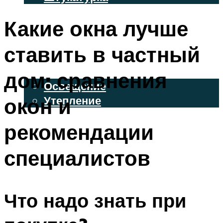
ВЕНТИЛИРУЕМЫЕ ФАСАДЫ
Какие окна лучше
ФАСАДНЫЙ САЙДИНГ
ставить в частный
ОСВЕЩЕНИЕ И УТЕПЛЕНИЕ
дом: сравнения
Освещение
окон и
Утепление
ДЕКОР
рекомендации
специалистов
МЕНЮ
Что надо знать при