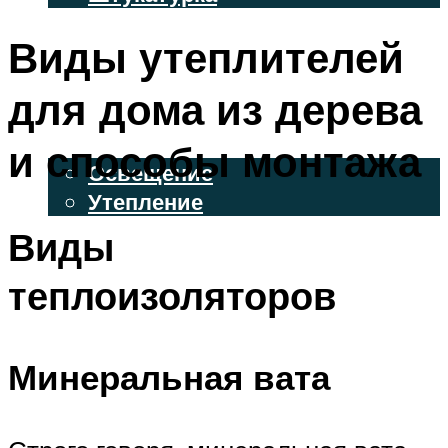
ВЕНТИЛИРУЕМЫЕ ФАСАДЫ
Виды утеплителей
ФАСАДНЫЙ САЙДИНГ
для дома из дерева
ОСВЕЩЕНИЕ И УТЕПЛЕНИЕ
и способы монтажа
Освещение
Утепление
Виды
ДЕКОР
теплоизоляторов
МЕНЮ
Минеральная вата