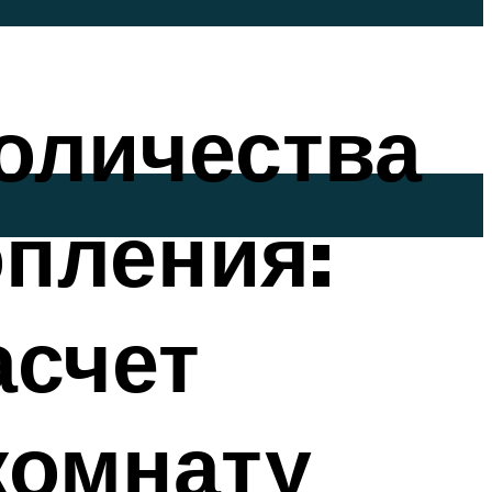
количества
опления:
асчет
комнату