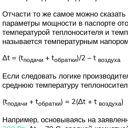
Отчасти то же самое можно сказать
параметры мощности в паспорте ото
температурой теплоносителя и темп
называется температурным напором 
Δt = (t
+ t
)/2 – t
подачи
обратки
воздуха
Если следовать логике производителя
среднюю температуру теплоносителя
(t
+ t
) = 2(Δt + t
)
подачи
обратки
воздуха
Например, основываясь на заявлен