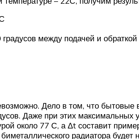
ой температуре – 22С, получим резуль
4С
 градусов между подачей и обраткой
евозможно. Дело в том, что бытовые
дусов. Даже при этих максимальных у
рой около 77 С, а Δt составит приме
биметаллического радиатора будет не