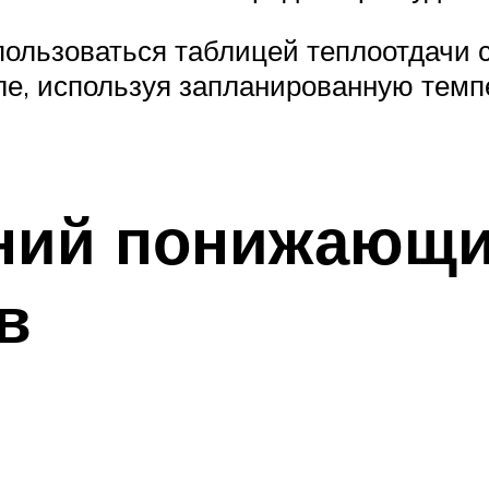
спользоваться таблицей теплоотдач
е, используя запланированную темпе
ений понижающ
в