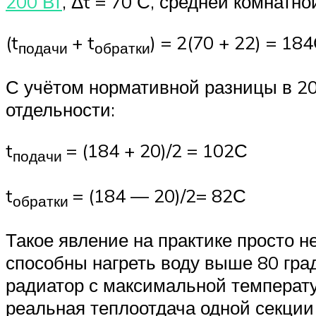
200 Вт
, Δt = 70 С, средней комнатн
(t
+ t
) = 2(70 + 22) = 18
подачи
обратки
С учётом нормативной разницы в 20
отдельности:
t
= (184 + 20)/2 = 102С
подачи
t
= (184 — 20)/2= 82С
обратки
Такое явление на практике просто н
способны нагреть воду выше 80 гра
радиатор с максимальной температу
реальная теплоотдача одной секции 