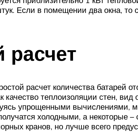
уется приблизительно 1 кВт теплово
штук. Если в помещении два окна, то 
 расчет
остой расчет количества батарей от
ак качество теплоизоляции стен, вид
ьзуясь упрощенными вычислениями, м
 получатся холодными, а некоторые 
рных кранов, но лучше всего предус