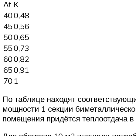
Δt
К
40
0,48
45
0,56
50
0,65
55
0,73
60
0,82
65
0,91
70
1
По таблице находят соответствующ
мощности 1 секции биметаллическог
помещения придётся теплоотдача в р