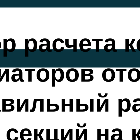
р расчета 
иаторов от
авильный р
 секций на 