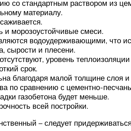
ию со стандартным раствором из цем
льному материалу.
саживается.
ь и морозоустойчивые смеси.
вляются водоудерживающими, что и
, сырости и плесени.
» отсутствуют, уровень теплоизоляци
откий срок.
ьна благодаря малой толщине слоя и
ва по сравнению с цементно-песчаны
адки газобетона будет меньше.
рочность всей постройки.
динственный – следует придерживатьс