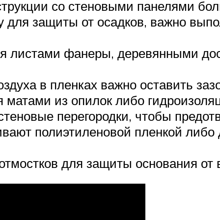
струкции со стеновыми панелями бол
у для защиты от осадков, важно вып
я листами фанеры, деревянными дос
здуха в пленках важно оставить заз
 матами из опилок либо гидроизол
стеновые перегородки, чтобы предот
вают полиэтиленовой пленкой либо 
тмостков для защиты основания от 