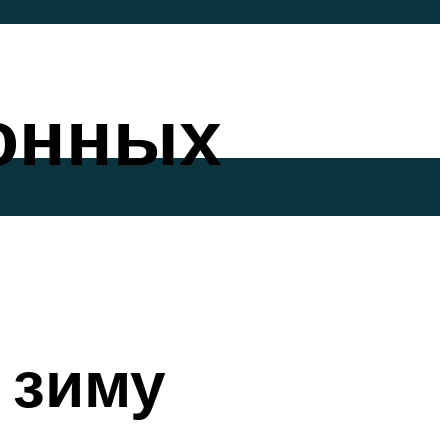
тонных
 зиму