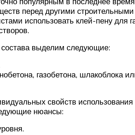
аточно популярным в последнее время
уществ перед другими строительными
стами использовать клей-пену для га
створов.
 состава выделим следующие:
.
нобетона, газобетона, шлакоблока ил
ивидуальных свойств использования 
ледующие нюансы:
уровня.