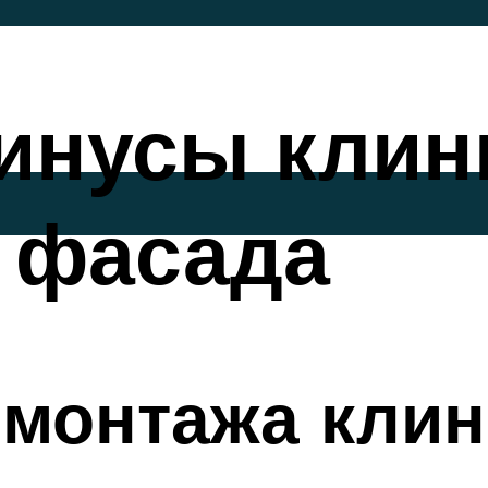
инусы клин
 фасада
 монтажа клин