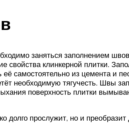
ов
обходимо заняться заполнением швов
кие свойства клинкерной плитки. Зап
 её самостоятельно из цемента и пес
етёт необходимую тягучесть. Швы за
ыхания поверхность плитки вымывают
ко долго прослужит, но и преобрази