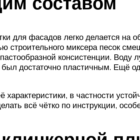
щим составом
тки для фасадов легко делается на 
щью строительного миксера песок см
о пастообразной консистенции. Воду 
 был достаточно пластичным. Ещё од
 характеристики, в частности устойч
делать всё чётко по инструкции, осо
 клинкерной пл