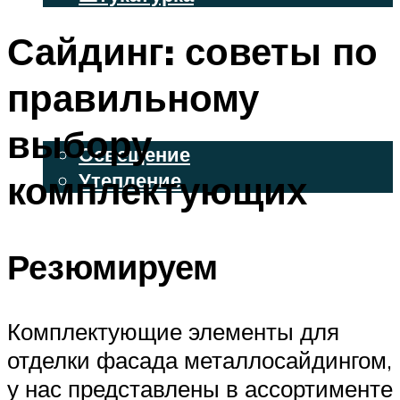
ВЕНТИЛИРУЕМЫЕ ФАСАДЫ
Сайдинг: советы по
ФАСАДНЫЙ САЙДИНГ
правильному
ОСВЕЩЕНИЕ И УТЕПЛЕНИЕ
выбору
Освещение
комплектующих
Утепление
ДЕКОР
Резюмируем
МЕНЮ
Комплектующие элементы для
отделки фасада металлосайдингом,
у нас представлены в ассортименте