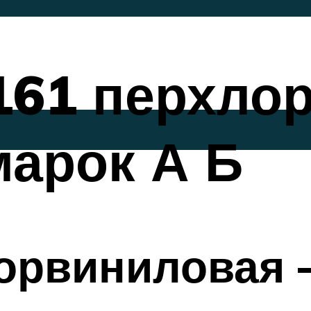
161 перхло
арок А Б
орвиниловая –