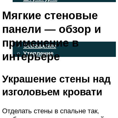
ВЕНТИЛИРУЕМЫЕ ФАСАДЫ
Мягкие стеновые
ФАСАДНЫЙ САЙДИНГ
панели — обзор и
ОСВЕЩЕНИЕ И УТЕПЛЕНИЕ
применение в
Освещение
интерьере
Утепление
ДЕКОР
Украшение стены над
МЕНЮ
изголовьем кровати
Отделать стены в спальне так,