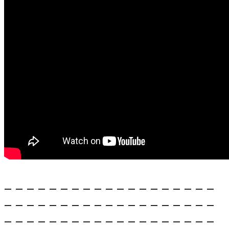
_ _ _ _ _ _ _ _ _ _ _ _ _ _ _ _ _ _ _
_ _ _ _ _ _ _ _ _ _ _ _ _ _ _ _ _ _ _
_ _ _ _ _ _ _ _ _ _ _ _ _ _ _ _ _ _ _