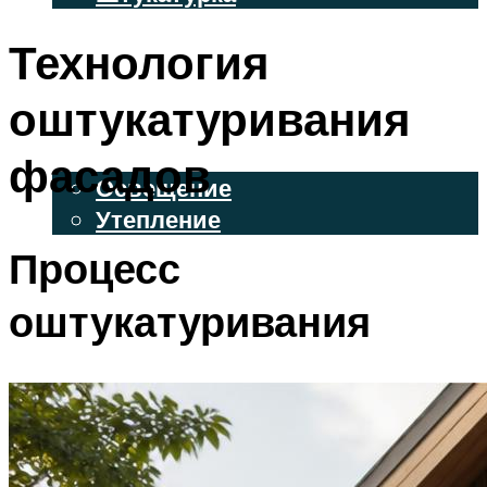
ВЕНТИЛИРУЕМЫЕ ФАСАДЫ
Технология
ФАСАДНЫЙ САЙДИНГ
оштукатуривания
ОСВЕЩЕНИЕ И УТЕПЛЕНИЕ
фасадов
Освещение
Утепление
Процесс
ДЕКОР
оштукатуривания
МЕНЮ