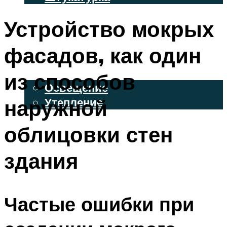
ВЕНТИЛИРУЕМЫЕ ФАСАДЫ
Устройство мокрых
ФАСАДНЫЙ САЙДИНГ
фасадов, как один
ОСВЕЩЕНИЕ И УТЕПЛЕНИЕ
из способов
Освещение
наружной
Утепление
ДЕКОР
облицовки стен
здания
МЕНЮ
Частые ошибки при