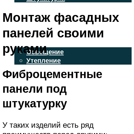
ВЕНТИЛИРУЕМЫЕ ФАСАДЫ
Монтаж фасадных
ФАСАДНЫЙ САЙДИНГ
панелей своими
ОСВЕЩЕНИЕ И УТЕПЛЕНИЕ
руками
Освещение
Утепление
Фиброцементные
ДЕКОР
панели под
МЕНЮ
штукатурку
У таких изделий есть ряд