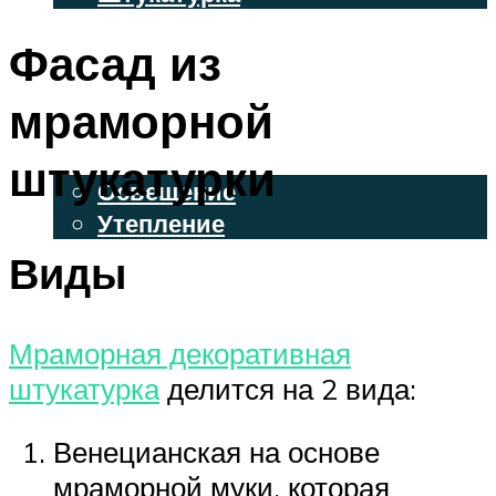
ВЕНТИЛИРУЕМЫЕ ФАСАДЫ
Фасад из
ФАСАДНЫЙ САЙДИНГ
мраморной
ОСВЕЩЕНИЕ И УТЕПЛЕНИЕ
штукатурки
Освещение
Утепление
Виды
ДЕКОР
МЕНЮ
Мраморная декоративная
штукатурка
делится на 2 вида:
Венецианская на основе
мраморной муки, которая