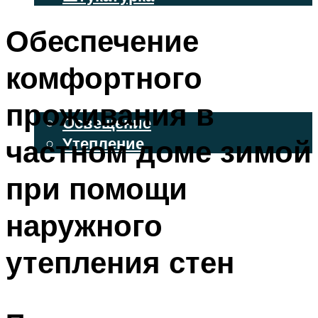
ВЕНТИЛИРУЕМЫЕ ФАСАДЫ
Обеспечение
ФАСАДНЫЙ САЙДИНГ
комфортного
ОСВЕЩЕНИЕ И УТЕПЛЕНИЕ
проживания в
Освещение
частном доме зимой
Утепление
ДЕКОР
при помощи
наружного
МЕНЮ
утепления стен