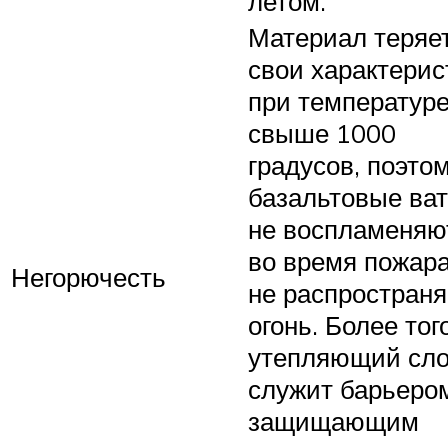
летом.
Материал теряе
свои характерис
при температур
свыше 1000
градусов, поэто
базальтовые ва
не воспламеняю
во время пожара
Негорючесть
не распростран
огонь. Более того
утепляющий сл
служит барьеро
защищающим