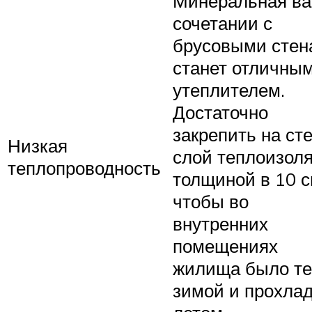
Минеральная ва
сочетании с
брусовыми стен
станет отличны
утеплителем.
Достаточно
закрепить на ст
Низкая
слой теплоизол
теплопроводность
толщиной в 10 с
чтобы во
внутренних
помещениях
жилища было т
зимой и прохла