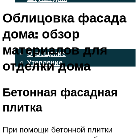
ВЕНТИЛИРУЕМЫЕ ФАСАДЫ
Облицовка фасада
ФАСАДНЫЙ САЙДИНГ
дома: обзор
ОСВЕЩЕНИЕ И УТЕПЛЕНИЕ
материалов для
Освещение
отделки дома
Утепление
ДЕКОР
Бетонная фасадная
МЕНЮ
плитка
При помощи бетонной плитки