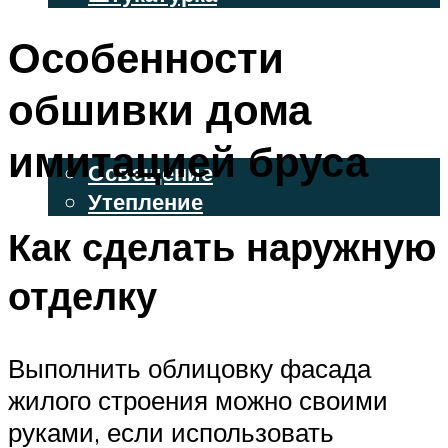
ВЕНТИЛИРУЕМЫЕ ФАСАДЫ
Особенности
ФАСАДНЫЙ САЙДИНГ
обшивки дома
ОСВЕЩЕНИЕ И УТЕПЛЕНИЕ
имитацией бруса
Освещение
Утепление
Как сделать наружную
ДЕКОР
отделку
МЕНЮ
Выполнить облицовку фасада
жилого строения можно своими
руками, если использовать