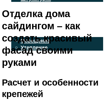
ВЕНТИЛИРУЕМЫЕ ФАСАДЫ
Отделка дома
ФАСАДНЫЙ САЙДИНГ
сайдингом – как
ОСВЕЩЕНИЕ И УТЕПЛЕНИЕ
создать красивый
Освещение
фасад своими
Утепление
ДЕКОР
руками
МЕНЮ
Расчет и особенности
крепежей