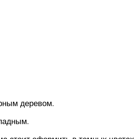
ерным деревом.
хладным.
ма стоит оформить в темных цветах,