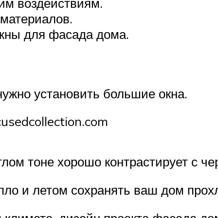
им воздействиям.
 материалов.
жны для фасада дома.
ужно установить большие окна.
usedcollection.com
тлом тоне хорошо контрастирует с ч
пло и летом сохранять ваш дом про
 климате, дизайн проекта фасада до