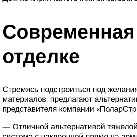
Современная
отделке
Стремясь подстроиться под желания
материалов, предлагают альтернат
представителя компании «ПоларСтр
— Отличной альтернативой тяжелой
система с наклеенной прямо на арм