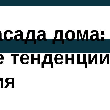
сада дома:
 тенденции,
ия